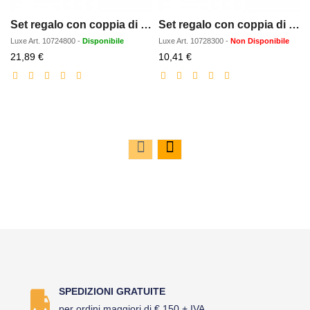
Set regalo con coppia di penne Gloss (inchiostro nero)
Set regalo con coppia di penne Andante
Luxe
Art.
10724800
-
Disponibile
Luxe
Art.
10728300
-
Non Disponibile
Prezzo
Prezzo
21,89 €
10,41 €
scontato
scontato
SPEDIZIONI GRATUITE
per ordini maggiori di € 150 + IVA