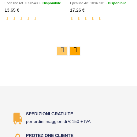
Epen line
Art.
10905400
-
Disponibile
Epen line
Art.
10940901
-
Disponibile
Prezzo
Prezzo
13,65 €
17,26 €
scontato
scontato
SPEDIZIONI GRATUITE
per ordini maggiori di € 150 + IVA
PROTEZIONE CLIENTE