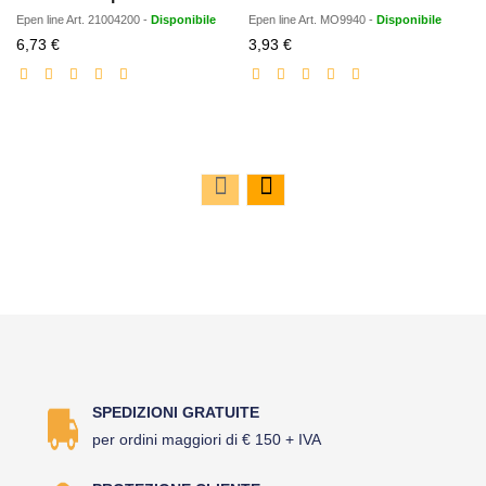
Epen line
Art.
21004200
-
Disponibile
Epen line
Art.
MO9940
-
Disponibile
Prezzo
Prezzo
6,73 €
3,93 €
scontato
scontato
SPEDIZIONI GRATUITE
per ordini maggiori di € 150 + IVA