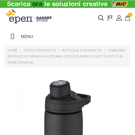
0
MENU
HOME
TAZZE E BORRACCE
BOTTIGLIE E BORRACCE
CAMELBAK
BORRACCIA TERMICA CHUTE MAG CON ISOLAMENTO SOTTOVUOTO IN
RAME DA 600 ML