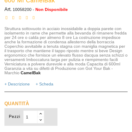
600 Ml CamelBak
Art.
10058200
-
Non Disponibile
Struttura sottovuoto in acciaio inossidabile a doppia parete con
isolamento in rame che permette alla bevanda di rimanere fredda
per 24 ore o calda per almeno 8 ore La costruzione impedisce
anche la formazione di condensa allesterno della borraccia
Coperchio avvitabile a tenuta stagna con maniglia magnetica per
il trasporto che mantiene il tappo riposto mentre si beve Design
ergonomico che fornisce un elevato flusso dacqua senza schizzi o
versamenti Imboccatura larga per pulizia e riempimento facili
Verniciatura a polvere durevole e alla moda Capacita di 600ml
Garanzia a vita su difetti di Produzione con Got Your Bak -
Marchio
CamelBak
+ Descrizione
+ Scheda
QUANTITÀ
Pezzi