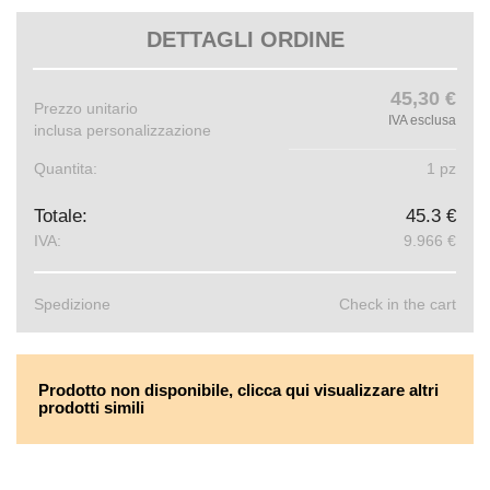
DETTAGLI ORDINE
45,30 €
Prezzo unitario
IVA esclusa
inclusa personalizzazione
Quantita:
1 pz
Totale:
45.3 €
IVA:
9.966 €
Spedizione
Check in the cart
Prodotto non disponibile, clicca qui visualizzare altri
prodotti simili