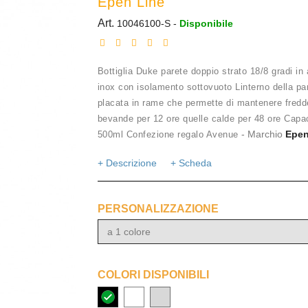
Epen Line
Art.
10046100-S
-
Disponibile
Bottiglia Duke parete doppio strato 18/8 gradi in 
inox con isolamento sottovuoto Linterno della pa
placata in rame che permette di mantenere fredd
bevande per 12 ore quelle calde per 48 ore Capa
- Marchio
Epen
500ml Confezione regalo Avenue
+ Descrizione
+ Scheda
PERSONALIZZAZIONE
a 1 colore
COLORI DISPONIBILI
nero
bianco
argento