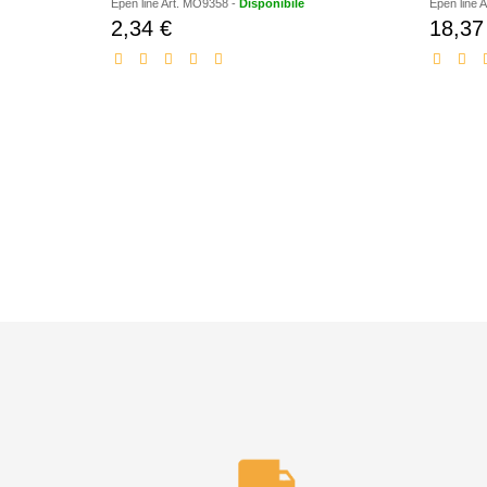
Epen line
Art.
MO9358
-
Disponibile
Epen line
A
2,34 €
18,37
Prezzo
scontato