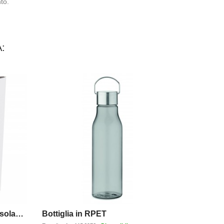
to.
:
Bottiglia termica Pinto con isolamento sottovuoto in rame da 750 ml
Bottiglia in RPET