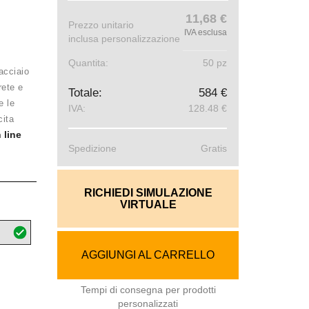
11,68 €
Prezzo unitario
IVA esclusa
inclusa personalizzazione
Quantita:
50 pz
acciaio
rete e
Totale:
584 €
e le
IVA:
128.48 €
cita
 line
Spedizione
Gratis
RICHIEDI SIMULAZIONE
VIRTUALE
AGGIUNGI AL CARRELLO
Tempi di consegna per prodotti
personalizzati