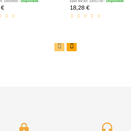
rt.
10059400
-
Disponibile
Epen line
Art.
10051700
-
Disponibile
 €
18,28 €
Prezzo
Prezzo
scontato
scontato