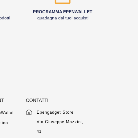
PROGRAMMA EPENWALLET
odotti
guadagna dai tuoi acquisti
NT
CONTATTI
Epengadget Store
Wallet
Via Giuseppe Mazzini,
mico
41
m