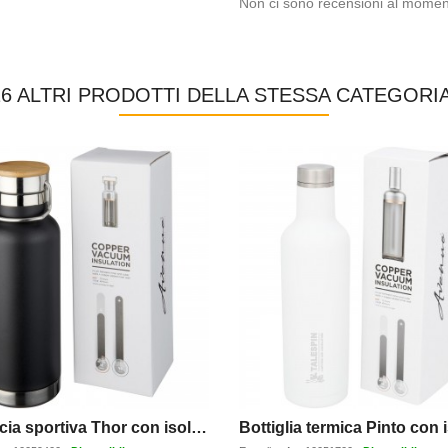
Non ci sono recensioni al momen
16 ALTRI PRODOTTI DELLA STESSA CATEGORIA
Borraccia sportiva Thor con isolamento sottovuoto in rame da 480 ml