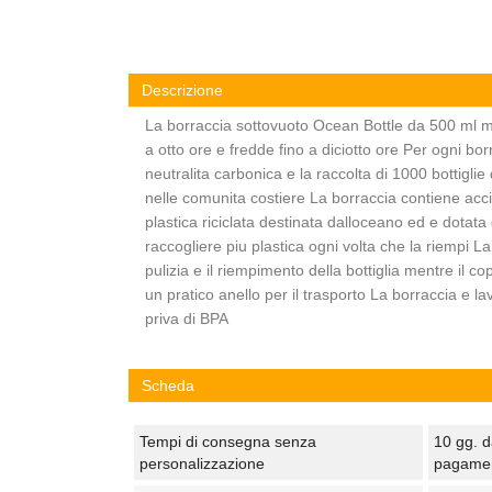
Descrizione
La borraccia sottovuoto Ocean Bottle da 500 ml m
a otto ore e fredde fino a diciotto ore Per ogni bo
neutralita carbonica e la raccolta di 1000 bottiglie 
nelle comunita costiere La borraccia contiene accia
plastica riciclata destinata dalloceano ed e dotat
raccogliere piu plastica ogni volta che la riempi La
pulizia e il riempimento della bottiglia mentre il co
un pratico anello per il trasporto La borraccia e lav
priva di BPA
Scheda
Tempi di consegna senza
10 gg. d
personalizzazione
pagame