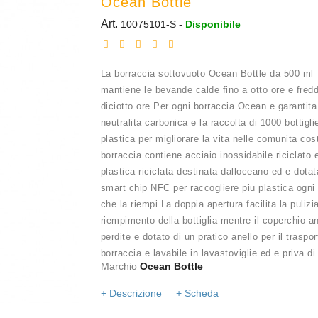
Ocean Bottle
Art.
10075101-S
-
Disponibile
La borraccia sottovuoto Ocean Bottle da 500 ml
mantiene le bevande calde fino a otto ore e fredd
diciotto ore Per ogni borraccia Ocean e garantita
neutralita carbonica e la raccolta di 1000 bottigli
plastica per migliorare la vita nelle comunita cos
borraccia contiene acciaio inossidabile riciclato 
plastica riciclata destinata dalloceano ed e dotat
smart chip NFC per raccogliere piu plastica ogni 
che la riempi La doppia apertura facilita la pulizia
riempimento della bottiglia mentre il coperchio an
perdite e dotato di un pratico anello per il traspo
borraccia e lavabile in lavastoviglie ed e priva d
Marchio
Ocean Bottle
+ Descrizione
+ Scheda