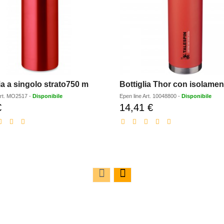
ia a singolo strato750 m
rt.
MO2517
-
Disponibile
Epen line
Art.
10048800
-
Disponibile
€
14,41 €
Prezzo
Prezzo
scontato
scontato