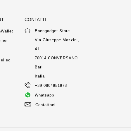
NT
CONTATTI
Epengadget Store
Wallet
Via Giuseppe Mazzini,
mico
41
m
70014 CONVERSANO
ei ed
Bari
Italia
+39 0804951978
Whatsapp
Contattaci