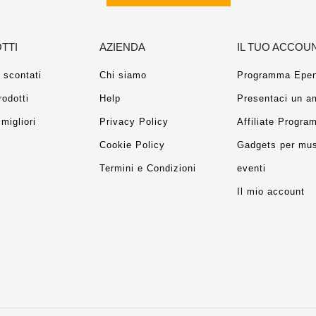
TTI
AZIENDA
IL TUO ACCOU
 scontati
Chi siamo
Programma Epen
rodotti
Help
Presentaci un a
migliori
Privacy Policy
Affiliate Progra
Cookie Policy
Gadgets per mus
Termini e Condizioni
eventi
Il mio account