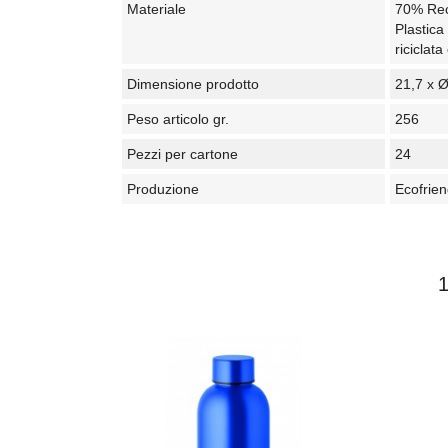
Materiale
70% Recy
Plastic
riciclata
Dimensione prodotto
21,7 x 
Peso articolo gr.
256
Pezzi per cartone
24
Produzione
Ecofrien