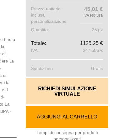
45,01 €
Prezzo unitario
inclusa
IVA esclusa
personalizzazione
Quantita:
25 pz
e fino a
Totale:
1125.25 €
 la
IVA:
247.555 €
e di
tiere La
e
Spedizione
Gratis
a di
volta
RICHIEDI SIMULAZIONE
 e il
VIRTUALE
ti-
rto La
-
i BPA
AGGIUNGI AL CARRELLO
Tempi di consegna per prodotti
personalizzati