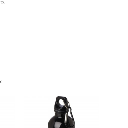
to.
: