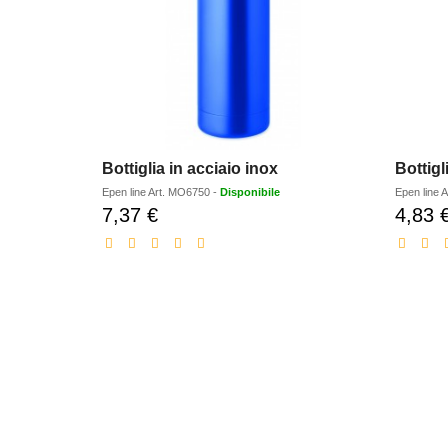
Bottiglia in acciaio inox
Bottigl
Epen line
Art.
MO6750
-
Disponibile
Epen line
A
7,37 €
4,83 
Prezzo
scontato