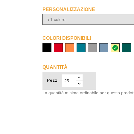
PERSONALIZZAZIONE
a 1 colore
COLORI DISPONIBILI
nero
rosso
arancio
azzurro
grigio
blu
beige
verde
acqua
oceano
forest
QUANTITÀ
Pezzi
La quantità minima ordinabile per questo prodot