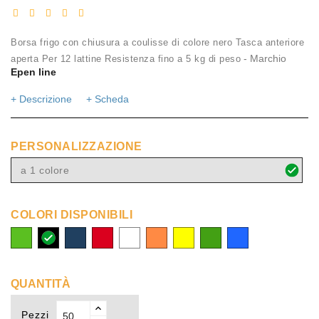
Borsa frigo con chiusura a coulisse di colore nero Tasca anteriore
- Marchio
aperta Per 12 lattine Resistenza fino a 5 kg di peso
Epen line
+ Descrizione
+ Scheda
PERSONALIZZAZIONE
a 1 colore
COLORI DISPONIBILI
lime
nero
navy
rosso
bianco
arancio
giallo
verde
Blu
royal
QUANTITÀ
Pezzi