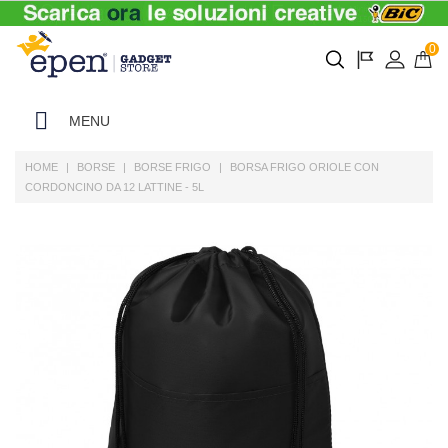
0
MENU
HOME
BORSE
BORSE FRIGO
BORSA FRIGO ORIOLE CON
CORDONCINO DA 12 LATTINE - 5L