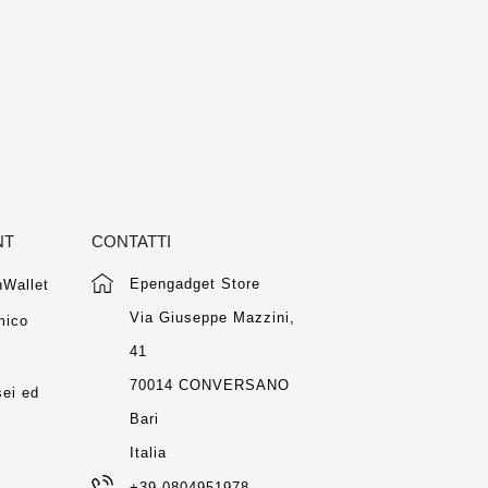
NT
CONTATTI
Epengadget Store
Wallet
Via Giuseppe Mazzini,
mico
41
m
70014 CONVERSANO
ei ed
Bari
Italia
+39 0804951978