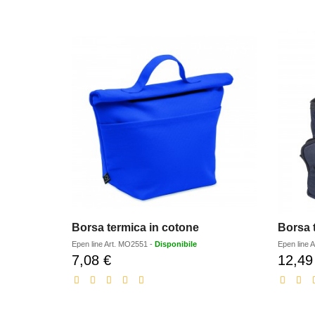
Borsa termica in cotone
Epen line
Art.
MO2551
-
Disponibile
Epen line
A
7,08 €
12,49
Prezzo
scontato