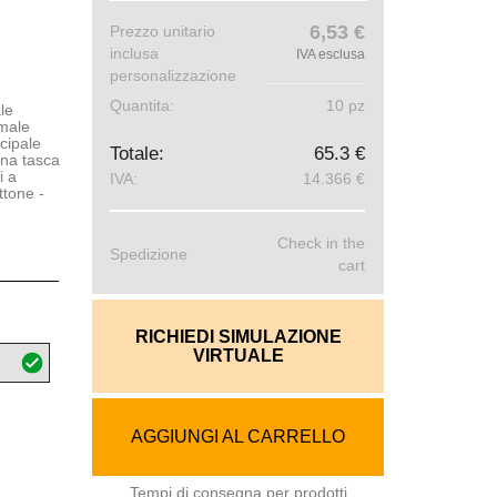
6,53 €
Prezzo unitario
inclusa
IVA esclusa
personalizzazione
Quantita:
10 pz
le
rmale
cipale
Totale:
65.3 €
una tasca
i a
IVA:
14.366 €
ttone -
Check in the
Spedizione
cart
RICHIEDI SIMULAZIONE
VIRTUALE
AGGIUNGI AL CARRELLO
Tempi di consegna per prodotti