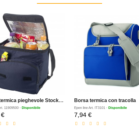
Borsa termica pieghevole Stockholm - 10L
Borsa termica con tracolla
rt.
11909500
-
Disponibile
Epen line
Art.
IT3101
-
Disponibile
 €
7,94 €
Prezzo
Prezzo
scontato
scontato