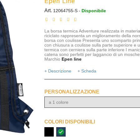
Epen Line
Art.
12064755-S
-
Disponibile
La borsa termica Adventure realizzata in materia
riciclato rappresenta un miglioramento della no
borsa con coulisse Presenta uno scomparto prin
con chiusura a coulisse sulla parte superiore e 
termica con cerniera sulla parte inferiore I manic
catena sono perfetti per laggancio di un mosche
Marchio
Epen line
+ Descrizione
+ Scheda
PERSONALIZZAZIONE
a 1 colore
COLORI DISPONIBILI
nero
navy