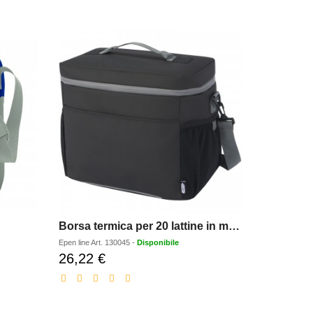
Borsa termica per 20 lattine in materiale riciclato certificato GRS Aqua - 22 L
Epen line
Art.
130045
-
Disponibile
Epen line
Art.
1
26,22 €
8,18 €
Prezzo
Pr
scontato
sc