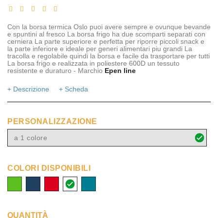
Con la borsa termica Oslo puoi avere sempre e ovunque bevande
e spuntini al fresco La borsa frigo ha due scomparti separati con
cerniera La parte superiore e perfetta per riporre piccoli snack e
la parte inferiore e ideale per generi alimentari piu grandi La
tracolla e regolabile quindi la borsa e facile da trasportare per tutti
La borsa frigo e realizzata in poliestere 600D un tessuto
resistente e duraturo - Marchio
Epen line
+ Descrizione
+ Scheda
PERSONALIZZAZIONE
a 1 colore
COLORI DISPONIBILI
lime
navy
rosso
bianco
azzurro
acqua
QUANTITÀ