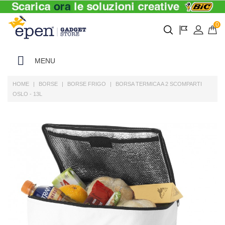
0
MENU
HOME
BORSE
BORSE FRIGO
BORSA TERMICA A 2 SCOMPARTI
OSLO - 13L