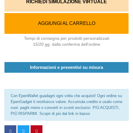
RICHIEDI SIMULAZIONE VIRTUALE
AGGIUNGI AL CARRELLO
Tempi di consegna per prodotti personalizzati
15/20 gg. dalla conferma dell'ordine
Informazioni e preventivi su misura
Con EpenWallet guadagni ogni volta che acquisti! Ogni ordine su
EpenGadget ti restituisce valore. Accumula credito e usalo come
vuoi: paghi meno o converti in sconti esclusivi. PIÙ ACQUISTI,
PIÙ RISPARMI. Scopri di più dal link in basso