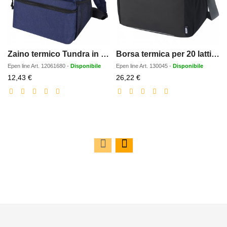
Zaino termico Tundra in PET riciclato certificato GRS - 12L
Borsa termica per 20 lattine in materiale riciclato certificato GRS Aqua - 22 L
Epen line
Art.
12061680
-
Disponibile
Epen line
Art.
130045
-
Disponibile
Prezzo
Prezzo
12,43 €
26,22 €
scontato
scontato