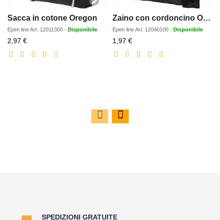
Sacca in cotone Oregon
Zaino con cordoncino Oriole in PET riciclato - 5L
Epen line
Art.
12011300
-
Disponibile
Epen line
Art.
12046100
-
Disponibile
Prezzo
Prezzo
2,97 €
1,97 €
scontato
scontato
SPEDIZIONI GRATUITE