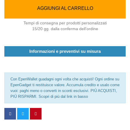
AGGIUNGI AL CARRELLO
Tempi di consegna per prodotti personalizzati
15/20 gg. dalla conferma dell'ordine
Informazioni e preventivi su misura
Con EpenWallet guadagni ogni volta che acquisti! Ogni ordine su
EpenGadget ti restituisce valore. Accumula credito e usalo come
vuoi: paghi meno o converti in sconti esclusivi. PIÙ ACQUISTI,
PIÙ RISPARMI. Scopri di più dal link in basso