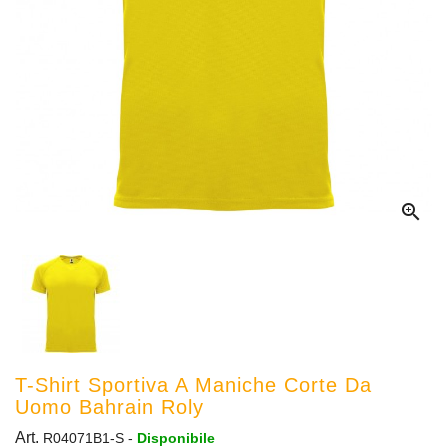

T-Shirt Sportiva A Maniche Corte Da
Uomo Bahrain Roly
Art.
R04071B1-S
-
Disponibile