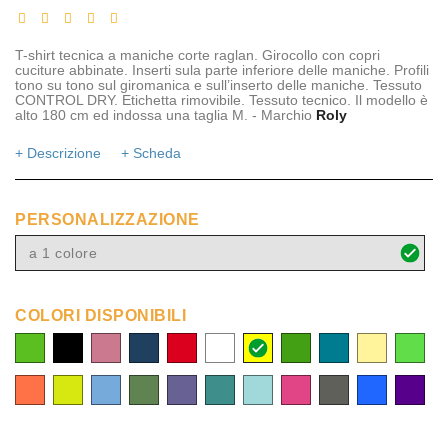
T-shirt tecnica a maniche corte raglan. Girocollo con copri
cuciture abbinate. Inserti sula parte inferiore delle maniche. Profili
tono su tono sul giromanica e sull’inserto delle maniche. Tessuto
CONTROL DRY. Etichetta rimovibile. Tessuto tecnico. Il modello è
alto 180 cm ed indossa una taglia M. - Marchio
Roly
+ Descrizione
+ Scheda
PERSONALIZZAZIONE
a 1 colore
COLORI DISPONIBILI
lime
nero
rosa
navy
rosso
bianco
giallo
verde
azzurro
beige
verde
acqua
fluo
arancione
giallo
blu
verde
viola
turchese
menta
rosa
grigio
Blu
Viola
fluo
fluo
chiaro
militare
intermedio
fluo
scuro
royal
scuro