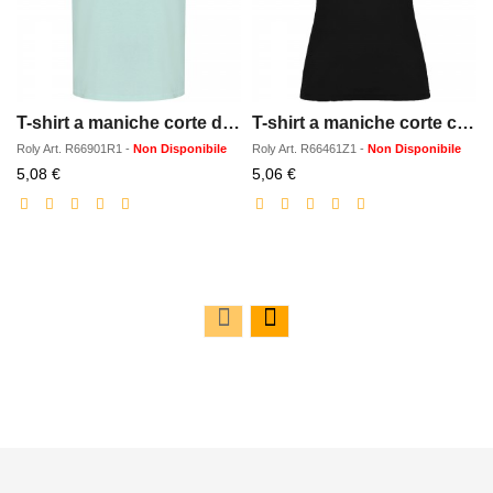
T-shirt a maniche corte da uomo Golden
T-shirt a maniche corte con scollo a V da donna Victoria
Roly
Art.
R66901R1
-
Non Disponibile
Roly
Art.
R66461Z1
-
Non Disponibile
Prezzo
Prezzo
5,08 €
5,06 €
scontato
scontato