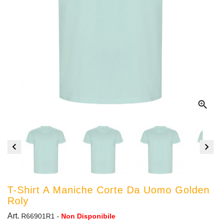



T-Shirt A Maniche Corte Da Uomo Golden
Roly
Art.
R66901R1
-
Non Disponibile