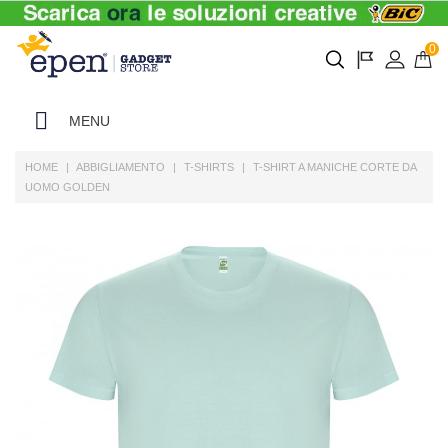
0
MENU
HOME
ABBIGLIAMENTO
T-SHIRTS
T-SHIRT A MANICHE CORTE DA
UOMO GOLDEN