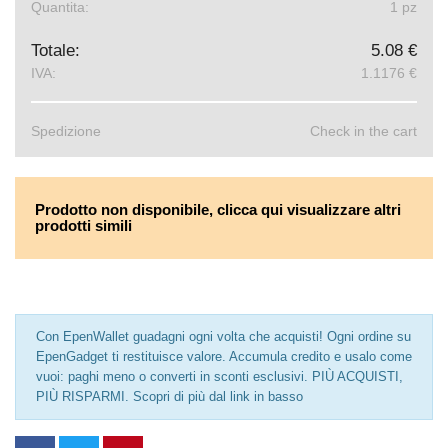
Quantita:
1 pz
Totale:
5.08 €
IVA:
1.1176 €
Spedizione
Check in the cart
Prodotto non disponibile, clicca qui visualizzare altri
prodotti simili
Con EpenWallet guadagni ogni volta che acquisti! Ogni ordine su
EpenGadget ti restituisce valore. Accumula credito e usalo come
vuoi: paghi meno o converti in sconti esclusivi. PIÙ ACQUISTI,
PIÙ RISPARMI. Scopri di più dal link in basso