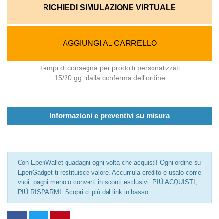
RICHIEDI SIMULAZIONE VIRTUALE
AGGIUNGI AL CARRELLO
Tempi di consegna per prodotti personalizzati
15/20 gg. dalla conferma dell'ordine
Informazioni e preventivi su misura
Con EpenWallet guadagni ogni volta che acquisti! Ogni ordine su
EpenGadget ti restituisce valore. Accumula credito e usalo come
vuoi: paghi meno o converti in sconti esclusivi. PIÙ ACQUISTI,
PIÙ RISPARMI. Scopri di più dal link in basso