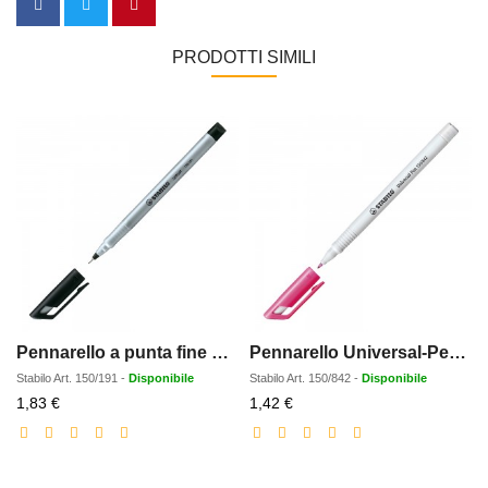
PRODOTTI SIMILI
Pennarello a punta fine Sensor
Pennarello Universal-Pen Indelebile
Stabilo
Art.
150/191
-
Disponibile
Stabilo
Art.
150/842
-
Disponibile
S
Prezzo
Prezzo
1,83 €
1,42 €
scontato
scontato