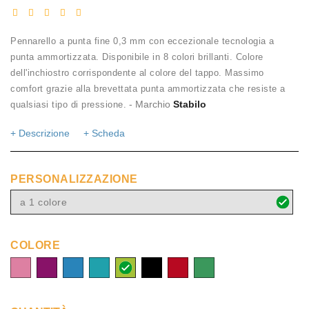
Pennarello a punta fine 0,3 mm con eccezionale tecnologia a
punta ammortizzata. Disponibile in 8 colori brillanti. Colore
dell'inchiostro corrispondente al colore del tappo. Massimo
comfort grazie alla brevettata punta ammortizzata che resiste a
- Marchio
Stabilo
qualsiasi tipo di pressione.
+ Descrizione
+ Scheda
PERSONALIZZAZIONE
a 1 colore
COLORE
Rosa
Lilla
Blu
Turchese
Verde
Nero
Rosso
Verde
foglia