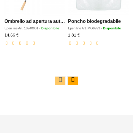
Ombrello ad apertura automatica Alina da 23 in PET riciclato
Poncho biodegradabile
Epen line
Art.
10940001
-
Disponibile
Epen line
Art.
MO9993
-
Disponibile
Prezzo
Prezzo
14,66 €
1,81 €
scontato
scontato