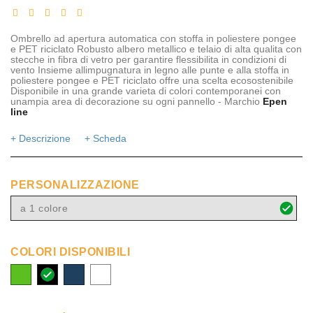
Ombrello ad apertura automatica con stoffa in poliestere pongee
e PET riciclato Robusto albero metallico e telaio di alta qualita con
stecche in fibra di vetro per garantire flessibilita in condizioni di
vento Insieme allimpugnatura in legno alle punte e alla stoffa in
poliestere pongee e PET riciclato offre una scelta ecosostenibile
Disponibile in una grande varieta di colori contemporanei con
unampia area di decorazione su ogni pannello - Marchio
Epen
line
+ Descrizione
+ Scheda
PERSONALIZZAZIONE
a 1 colore
COLORI DISPONIBILI
lime
nero
navy
bianco