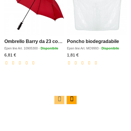
Ombrello Barry da 23 con apertura automatica
Poncho biodegradabile
Epen line
Art.
10905300
-
Disponibile
Epen line
Art.
MO9993
-
Disponibile
Prezzo
Prezzo
6,81 €
1,81 €
scontato
scontato