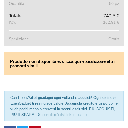
Quantita:
50 pz
Totale:
740.5 €
IVA:
162.91 €
Spedizione
Gratis
Prodotto non disponibile, clicca qui visualizzare altri
prodotti simili
Con EpenWallet guadagni ogni volta che acquisti! Ogni ordine su
EpenGadget ti restituisce valore. Accumula credito e usalo come
vuoi: paghi meno o converti in sconti esclusivi. PIÙ ACQUISTI,
PIÙ RISPARMI. Scopri di più dal link in basso