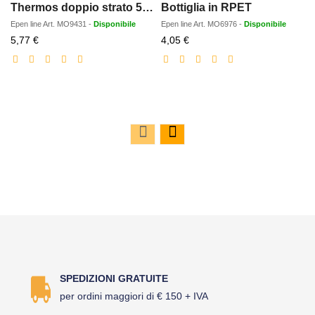
Thermos doppio strato 500ml
Bottiglia in RPET
Epen line
Art.
MO9431
-
Disponibile
Epen line
Art.
MO6976
-
Disponibile
Prezzo
Prezzo
5,77 €
4,05 €
scontato
scontato
SPEDIZIONI GRATUITE
per ordini maggiori di € 150 + IVA