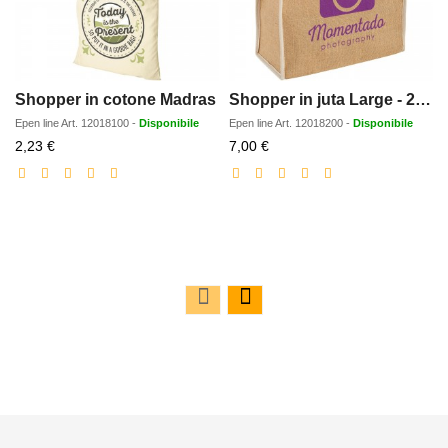
Shopper in cotone Madras
Shopper in juta Large - 25L
Epen line
Art.
12018100
-
Disponibile
Epen line
Art.
12018200
-
Disponibile
Prezzo
Prezzo
2,23 €
7,00 €
scontato
scontato