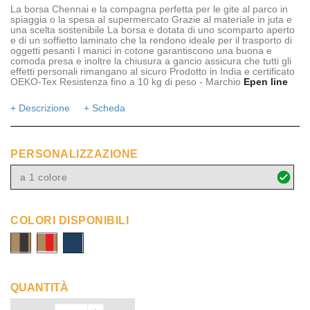
La borsa Chennai e la compagna perfetta per le gite al parco in
spiaggia o la spesa al supermercato Grazie al materiale in juta e
una scelta sostenibile La borsa e dotata di uno scomparto aperto
e di un soffietto laminato che la rendono ideale per il trasporto di
oggetti pesanti I manici in cotone garantiscono una buona e
comoda presa e inoltre la chiusura a gancio assicura che tutti gli
effetti personali rimangano al sicuro Prodotto in India e certificato
OEKO-Tex Resistenza fino a 10 kg di peso - Marchio
Epen line
+ Descrizione
+ Scheda
PERSONALIZZAZIONE
a 1 colore
COLORI DISPONIBILI
naturale/nero
naturale/rosso
naturale/navy
QUANTITÀ