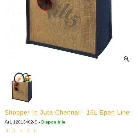

Shopper In Juta Chennai - 16L Epen Line
Art.
12013402-S
-
Disponibile