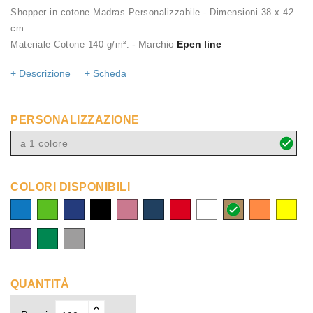
Shopper in cotone Madras Personalizzabile - Dimensioni 38 x 42
cm
- Marchio
Epen line
Materiale Cotone 140 g/m².
+ Descrizione
+ Scheda
PERSONALIZZAZIONE
a 1 colore
COLORI DISPONIBILI
blu
lime
royal
nero
rosa
navy
rosso
bianco
naturale
arancio
giallo
blu
lavender
verde
grigio
brillante
QUANTITÀ