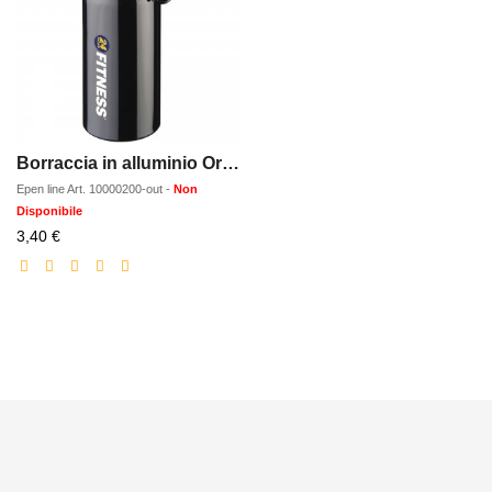
Borraccia in alluminio Oregon con moschettone
Epen line
Art.
10000200-out
-
Non
Disponibile
Prezzo
3,40 €
scontato