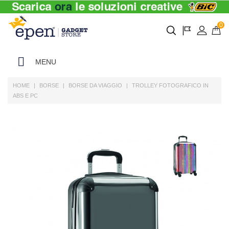
0
MENU
HOME
BORSE
BORSE DA VIAGGIO
TROLLEY FOTOGRAFICO IN
ABS E PC