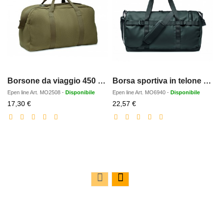
Borsone da viaggio 450 gr/m²
Borsa sportiva in telone 50C
Epen line
Art.
MO2508
-
Disponibile
Epen line
Art.
MO6940
-
Disponibile
Prezzo
Prezzo
17,30 €
22,57 €
scontato
scontato