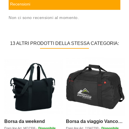
Recensioni
Non ci sono recensioni al momento.
13 ALTRI PRODOTTI DELLA STESSA CATEGORIA:
Borsa da weekend
Borsa da viaggio Vancouver - 35L
Epen line
Art.
MO2306
-
Disponibile
Epen line
Art.
11942700
-
Disponibile