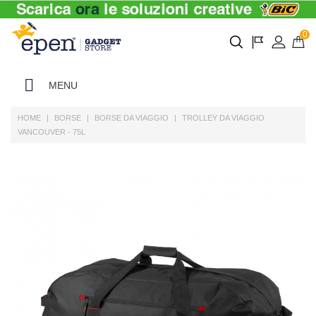
0
MENU
HOME
BORSE
BORSE DA VIAGGIO
TROLLEY DA VIAGGIO
VANCOUVER - 75L