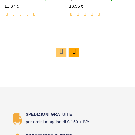
Prezzo
Prezzo
11,37 €
13,95 €
scontato
scontato
SPEDIZIONI GRATUITE
per ordini maggiori di € 150 + IVA