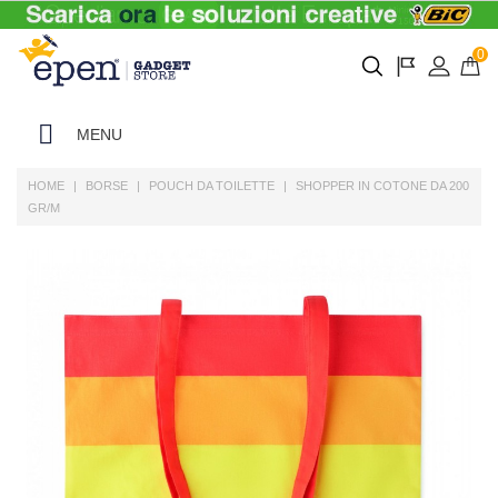
0
MENU
HOME
BORSE
POUCH DA TOILETTE
SHOPPER IN COTONE DA 200
GR/M