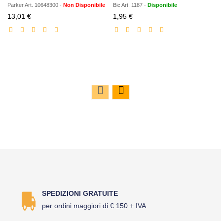
Parker
Art.
10648300
-
Non Disponibile
Bic
Art.
1187
-
Disponibile
Prezzo
Prezzo
13,01 €
1,95 €
scontato
scontato
SPEDIZIONI GRATUITE
per ordini maggiori di € 150 + IVA