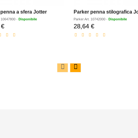
penna a sfera Jotter
.
10647800
-
Disponibile
Parker
Art.
10742000
-
Disponibile
 €
28,64 €
Prezzo
Prezzo
scontato
scontato