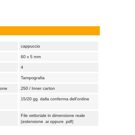
cappuccio
60 x 5 mm
4
Tampografia
tone
250 / Inner carton
15/20 gg. dalla conferma dell'ordine
File vettoriale in dimensione reale
(estensione .ai oppure .pdf)