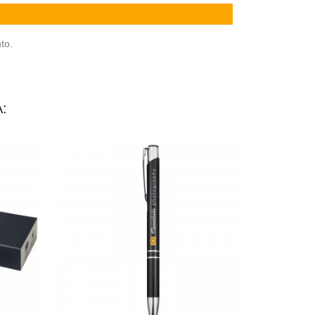
to.
: