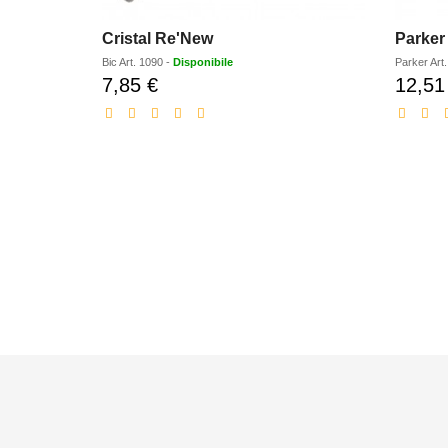
Cristal Re'New
Parker 
Bic
Art.
1090
-
Disponibile
Parker
Art
7,85 €
12,51
Prezzo
scontato