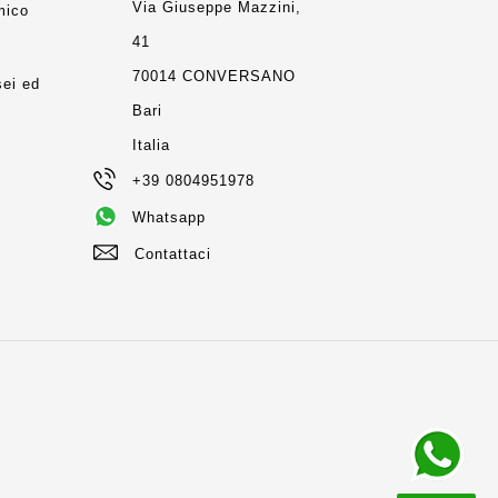
Via Giuseppe Mazzini,
mico
41
m
70014 CONVERSANO
ei ed
Bari
Italia
+39 0804951978
Whatsapp
Contattaci