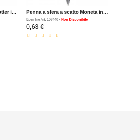
Parker penna stilografica Jotter in acciaio inossidabile
Penna a sfera a scatto Moneta in alluminio
Penna a 
Epen line
Art.
107440
-
Non Disponibile
Luxe
Art.
1072
0,63 €
6,16 €
Prezzo
Pr
scontato
sc