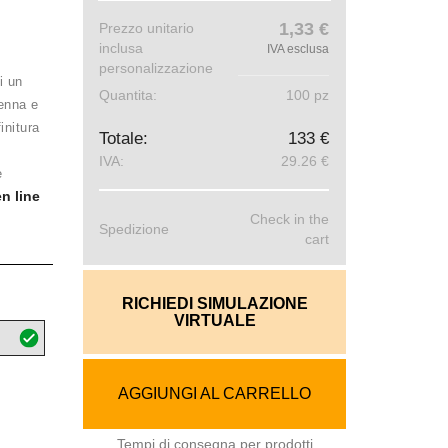
1,33 €
Prezzo unitario
inclusa
IVA esclusa
personalizzazione
i un
Quantita:
100 pz
penna e
initura
Totale:
133 €
IVA:
29.26 €
e
n line
Check in the
Spedizione
cart
RICHIEDI SIMULAZIONE
VIRTUALE
AGGIUNGI AL CARRELLO
Tempi di consegna per prodotti