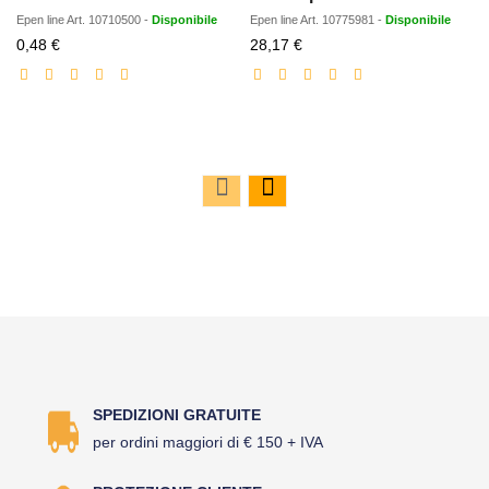
Epen line
Art.
10710500
-
Disponibile
Epen line
Art.
10775981
-
Disponibile
Prezzo
Prezzo
0,48 €
28,17 €
scontato
scontato
SPEDIZIONI GRATUITE
per ordini maggiori di € 150 + IVA