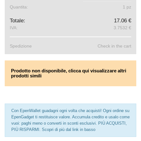
Quantita:
1 pz
Totale:
17.06 €
IVA:
3.7532 €
Spedizione
Check in the cart
Prodotto non disponibile, clicca qui visualizzare altri
prodotti simili
Con EpenWallet guadagni ogni volta che acquisti! Ogni ordine su
EpenGadget ti restituisce valore. Accumula credito e usalo come
vuoi: paghi meno o converti in sconti esclusivi. PIÙ ACQUISTI,
PIÙ RISPARMI. Scopri di più dal link in basso