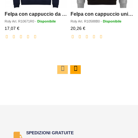
Felpa con cappuccio da uomo Urban
Felpa con cappuccio unisex bicolore Badet
Roly
Art.
R10671R0
-
Disponibile
Roly
Art.
R10588B0
-
Disponibile
Prezzo
Prezzo
17,07 €
20,26 €
scontato
scontato
SPEDIZIONI GRATUITE