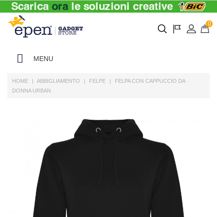
0
MENU
HOME
ABBIGLIAMENTO
FELPE
FELPA CON CAPPUCCIO DA
DONNA URBAN