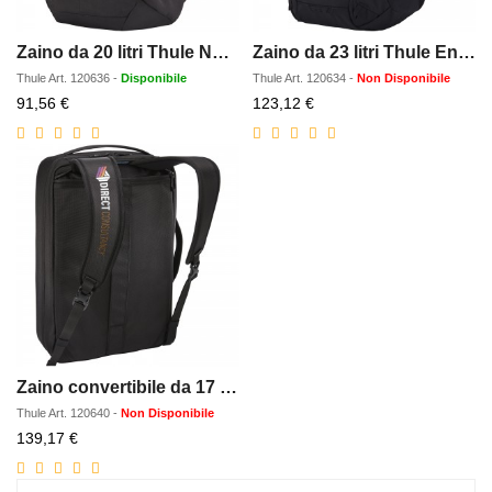
Zaino da 20 litri Thule Notus
Zaino da 23 litri Thule EnRoute
Thule
Art.
120636
-
Disponibile
Thule
Art.
120634
-
Non Disponibile
Prezzo
Prezzo
91,56 €
123,12 €
scontato
scontato
Zaino convertibile da 17 litri Thule Accent
Thule
Art.
120640
-
Non Disponibile
Prezzo
139,17 €
scontato