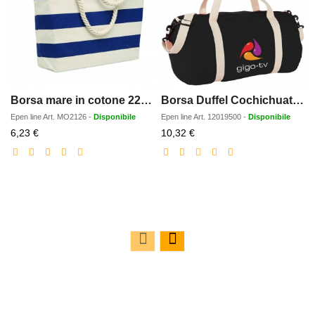
Borsa mare in cotone 220 gr/m²
Borsa Duffel Cochichuate - 25L
Epen line
Art.
MO2126
-
Disponibile
Epen line
Art.
12019500
-
Disponibile
Prezzo
Prezzo
6,23 €
10,32 €
scontato
scontato