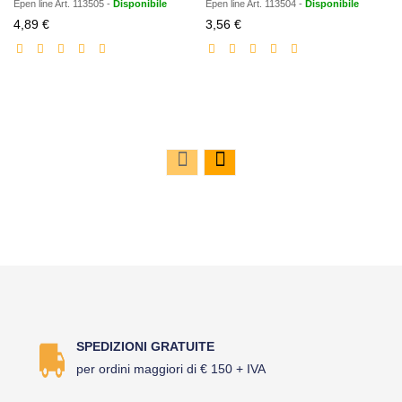
Epen line
Art.
113505
-
Disponibile
Epen line
Art.
113504
-
Disponibile
Prezzo
Prezzo
4,89 €
3,56 €
scontato
scontato
SPEDIZIONI GRATUITE
per ordini maggiori di € 150 + IVA