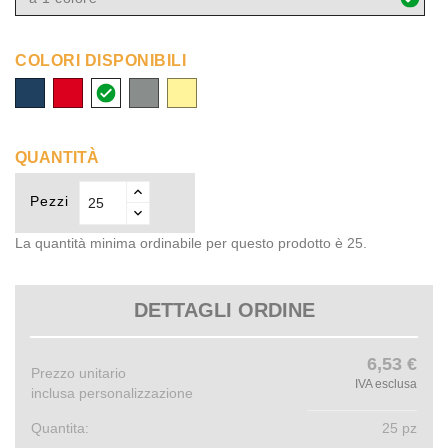
COLORI DISPONIBILI
navy
rosso
bianco
grigio
beige
chiaro
QUANTITÀ
Pezzi
La quantità minima ordinabile per questo prodotto è 25.
DETTAGLI ORDINE
6,53 €
Prezzo unitario
IVA esclusa
inclusa personalizzazione
Quantita:
25 pz