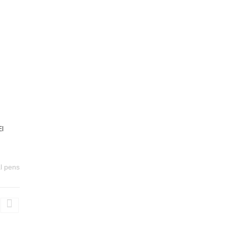
El
l pens