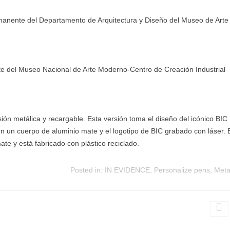
rmanente del Departamento de Arquitectura y Diseño del Museo de Arte
te del Museo Nacional de Arte Moderno-Centro de Creación Industrial
ón metálica y recargable. Esta versión toma el diseño del icónico BIC
n un cuerpo de aluminio mate y el logotipo de BIC grabado con láser. 
te y está fabricado con plástico reciclado.
Posted in:
IN EVIDENCE
,
Personalize pens
,
Meta