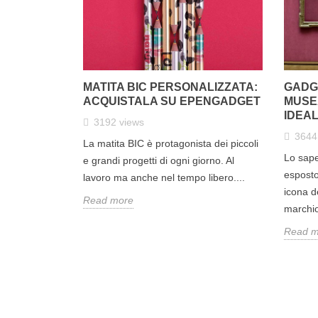
MATITA BIC PERSONALIZZATA:
GADG
ACQUISTALA SU EPENGADGET
MUSEA
IDEAL
3192
views
364
La matita BIC è protagonista dei piccoli
Lo sape
e grandi progetti di ogni giorno. Al
espost
lavoro ma anche nel tempo libero....
icona d
Read more
marchio
Read m