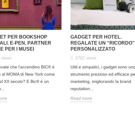
ET PER BOOKSHOP
GADGET PER HOTEL.
LI. E-PEN, PARTNER
REGALATE UN “RICORDO”
E PER I MUSEI
PERSONALIZZATO
4
views
3702
views
vate che l’accendino BIC® è
Utili e simpatici, i gadget sono un
o al MOMA di New York come
strumento prezioso ed efficace per
el XX secolo? E Bic® è un
marketing, migliorando la brand
...
reputation...
ore
Read more