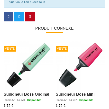
plus via le lien ci-dessous.
PRODUIT CONNEXE
VENTE
VENTE
Surligneur Boss Original
Surligneur Boss Mini
Stabilo
Art.
140/70
-
Disponible
Stabilo
Art.
140/07
-
Disponible
S
Prix
Prix
1,72 €
1,72 €