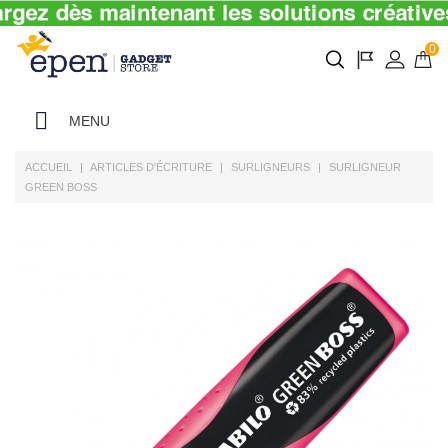
0
MENU
ACCUEIL
ARTICLES D'ÉCRITURE
SURLIGNEURS
SURLIGNEUR
GREEN BOSS