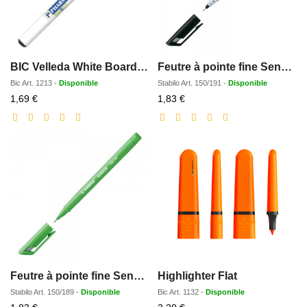
BIC Velleda White Board Marker Grip
Feutre à pointe fine Sensor
Bic
Art.
1213
-
Disponible
Stabilo
Art.
150/191
-
Disponible
Prix
Prix
1,69 €
1,83 €
réduit
réduit
Feutre à pointe fine Sensor Colorful
Highlighter Flat
Stabilo
Art.
150/189
-
Disponible
Bic
Art.
1132
-
Disponible
Prix
Prix