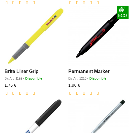
réduit
réduit
ECO
Brite Liner Grip
Permanent Marker
Bic
Art.
1192
-
Disponible
Bic
Art.
1210
-
Disponible
Prix
Prix
1,75 €
1,96 €
réduit
réduit