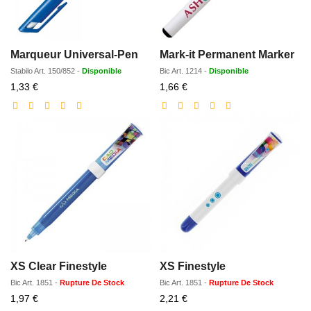
Marqueur Universal-Pen
Mark-it Permanent Marker
Stabilo
Art.
150/852
-
Disponible
Bic
Art.
1214
-
Disponible
Prix
Prix
1,33 €
1,66 €
réduit
réduit
XS Clear Finestyle
XS Finestyle
Bic
Art.
1851
-
Rupture De Stock
Bic
Art.
1851
-
Rupture De Stock
Prix
Prix
1,97 €
2,21 €