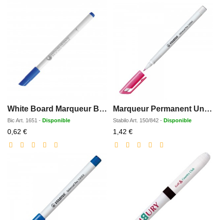
White Board Marqueur BIC Fine
Marqueur Permanent Universal-Pen
Bic
Art.
1651
-
Disponible
Stabilo
Art.
150/842
-
Disponible
Prix
Prix
0,62 €
1,42 €
réduit
réduit