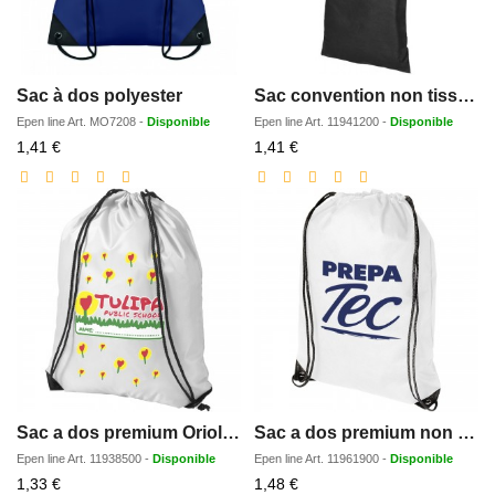
Sac à dos polyester
Sac convention non tisse Large Zeus 6L
Epen line
Art.
MO7208
-
Disponible
Epen line
Art.
11941200
-
Disponible
Prix
Prix
1,41 €
1,41 €
réduit
réduit
Sac a dos premium Oriole 5L
Sac a dos premium non tisse Eco 5L
Epen line
Art.
11938500
-
Disponible
Epen line
Art.
11961900
-
Disponible
Prix
Prix
1,33 €
1,48 €