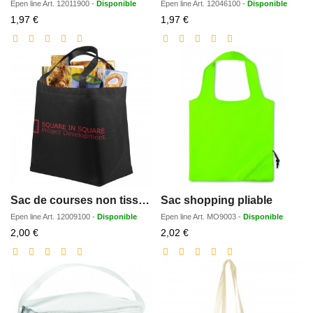
Epen line
Art.
12011900
-
Disponible
Epen line
Art.
12046100
-
Disponible
Prix
Prix
1,97 €
1,97 €
réduit
réduit
Sac de courses non tisse Maryville 28L
Sac shopping pliable
Epen line
Art.
12009100
-
Disponible
Epen line
Art.
MO9003
-
Disponible
Prix
Prix
2,00 €
2,02 €
réduit
réduit