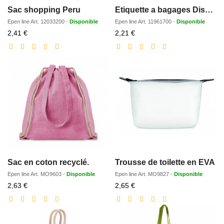
Sac shopping Peru
Etiquette a bagages Discovery
Epen line
Art.
12033200
-
Disponible
Epen line
Art.
11961700
-
Disponible
Prix
Prix
2,41 €
2,21 €
réduit
réduit
Sac en coton recyclé.
Trousse de toilette en EVA
Epen line
Art.
MO9603
-
Disponible
Epen line
Art.
MO9827
-
Disponible
Prix
Prix
2,63 €
2,65 €
réduit
réduit