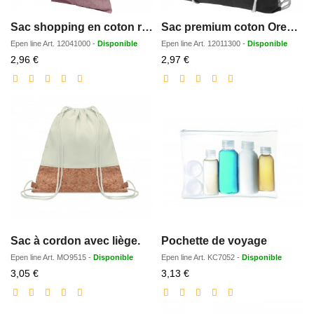
Sac shopping en coton recyclé Pheebs 150 g/m²
Sac premium coton Oregon
Epen line
Art.
12041000
-
Disponible
Epen line
Art.
12011300
-
Disponible
Prix
Prix
2,96 €
2,97 €
réduit
réduit
Sac à cordon avec liège.
Pochette de voyage
Epen line
Art.
MO9515
-
Disponible
Epen line
Art.
KC7052
-
Disponible
Prix
Prix
3,05 €
3,13 €
réduit
réduit