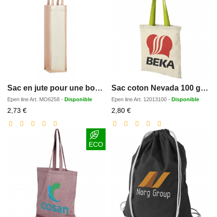
Sac en jute pour une bouteille
Sac coton Nevada 100 gr/m2
Epen line
Art.
MO6258
-
Disponible
Epen line
Art.
12013100
-
Disponible
Prix
Prix
2,73 €
2,80 €
réduit
réduit
ECO