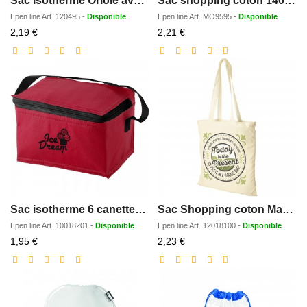
Sac isotherme Oriole avec cordon et capacite de 12 canettes 5L
Sac shopping coton 140gr/m²
Epen line
Art.
120495
-
Disponible
Epen line
Art.
MO9595
-
Disponible
Prix
Prix
2,19 €
2,21 €
réduit
réduit
Sac isotherme 6 canettes Spectrum 4L
Sac Shopping coton Madras 140gr/m2
Epen line
Art.
10018201
-
Disponible
Epen line
Art.
12018100
-
Disponible
Prix
Prix
1,95 €
2,23 €
réduit
réduit