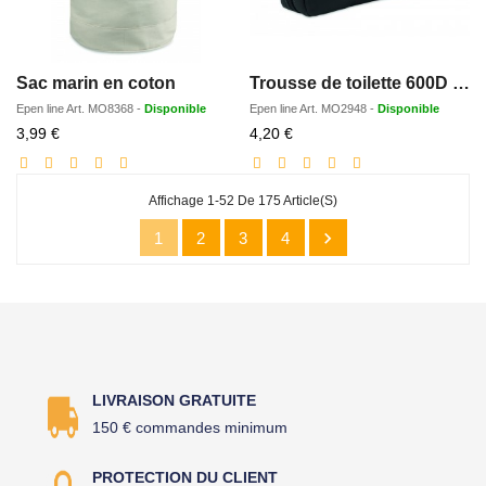
Sac marin en coton
Trousse de toilette 600D RPET
Epen line
Art.
MO8368
-
Disponible
Epen line
Art.
MO2948
-
Disponible
Prix
Prix
3,99 €
4,20 €
réduit
réduit
Affichage 1-52 De 175 Article(s)

1
2
3
4
LIVRAISON GRATUITE
150 € commandes minimum
PROTECTION DU CLIENT