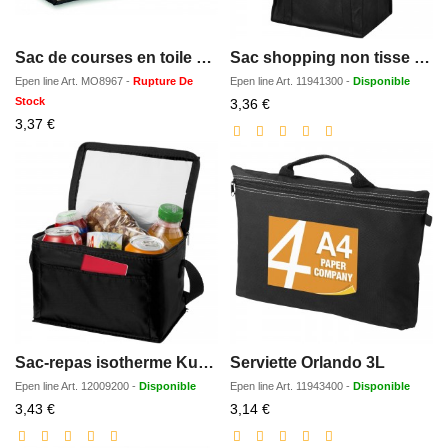
Sac de courses en toile de jute
Sac shopping non tisse Liberty 29L
Epen line
Art.
MO8967
-
Rupture De
Epen line
Art.
11941300
-
Disponible
Stock
Prix
3,36 €
Prix
réduit
3,37 €
réduit
Sac-repas isotherme Kumla 4L
Serviette Orlando 3L
Epen line
Art.
12009200
-
Disponible
Epen line
Art.
11943400
-
Disponible
Prix
Prix
3,43 €
3,14 €
réduit
réduit