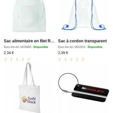
Sac alimentaire en filet RPET
Sac à cordon transparent
Epen line
Art.
MO9880
-
Disponible
Epen line
Art.
MO2814
-
Disponible
Prix
Prix
2,34 €
2,39 €
réduit
réduit