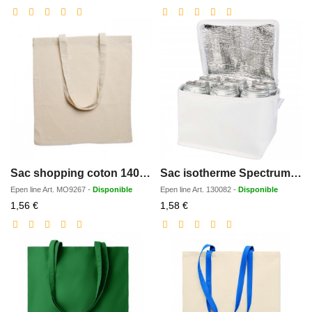
réduit
réduit
Sac shopping coton 140gr/m²
Sac isotherme Spectrum non tisse recycle GRS de 4L pour 6 canettes
Epen line
Art.
MO9267
-
Disponible
Epen line
Art.
130082
-
Disponible
Prix
Prix
1,56 €
1,58 €
réduit
réduit