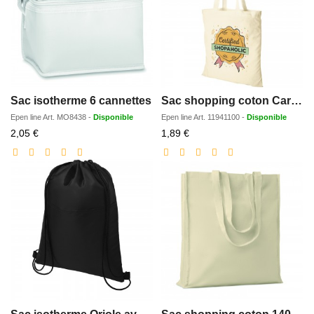
Sac isotherme 6 cannettes
Sac shopping coton Carolina 100gr/m2
Epen line
Art.
MO8438
-
Disponible
Epen line
Art.
11941100
-
Disponible
Prix
Prix
2,05 €
1,89 €
réduit
réduit