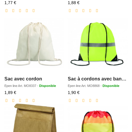
Prix
Prix
1,77 €
1,88 €
réduit
réduit
Sac avec cordon
Sac à cordons avec bandes réfl
Epen line
Art.
MO8337
-
Disponible
Epen line
Art.
MO8868
-
Disponible
Prix
Prix
1,89 €
1,90 €
réduit
réduit