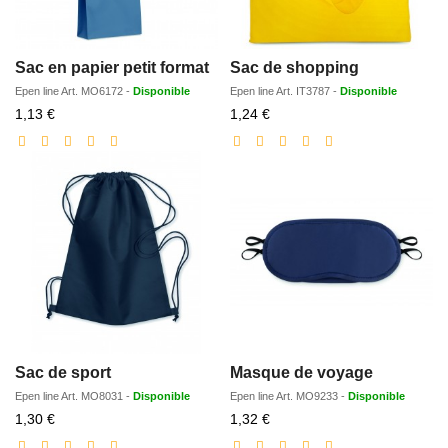
Sac en papier petit format
Sac de shopping
Epen line
Art.
MO6172
-
Disponible
Epen line
Art.
IT3787
-
Disponible
Prix
Prix
1,13 €
1,24 €
réduit
réduit
Sac de sport
Masque de voyage
Epen line
Art.
MO8031
-
Disponible
Epen line
Art.
MO9233
-
Disponible
Prix
Prix
1,30 €
1,32 €
réduit
réduit