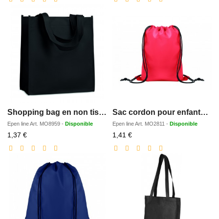
Shopping bag en non tissé
Sac cordon pour enfants RPET
Epen line
Art.
MO8959
-
Disponible
Epen line
Art.
MO2811
-
Disponible
Prix
Prix
1,37 €
1,41 €
réduit
réduit