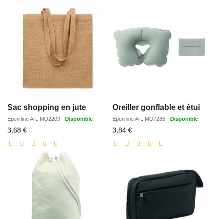
Sac shopping en jute
Oreiller gonflable et étui
Epen line
Art.
MO2209
-
Disponible
Epen line
Art.
MO7265
-
Disponible
Prix
Prix
3,68 €
3,84 €
réduit
réduit