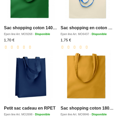
Sac shopping coton 140gr/m²
Sac shopping en coton 140 gr/m²
Epen line
Art.
MO9268
-
Disponible
Epen line
Art.
MO6437
-
Disponible
Prix
Prix
1,70 €
1,75 €
réduit
réduit
Petit sac cadeau en RPET
Sac shopping coton 180gr/m²
Epen line
Art.
MO2698
-
Disponible
Epen line
Art.
MO9846
-
Disponible