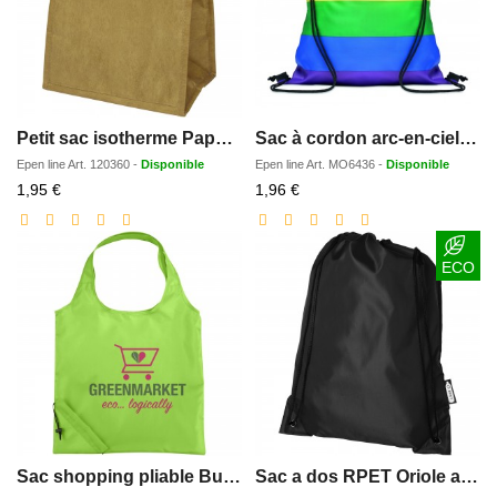
Petit sac isotherme Papyrus 3L
Sac à cordon arc-en-ciel RPET
Epen line
Art.
120360
-
Disponible
Epen line
Art.
MO6436
-
Disponible
Prix
Prix
1,95 €
1,96 €
réduit
réduit
ECO
Sac shopping pliable Bungalow 7L
Sac a dos RPET Oriole avec cordon de serrage 5L