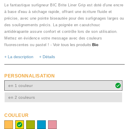
Le fantastique surligneur BIC Brite Liner Grip est doté d'une encre
à base d'eau à séchage rapide, offrant une écriture fluide et
précise, avec une pointe biseautée pour des surlignages larges ou
des soulignements précis. La poignée en caoutchouc
antidérapante assure confort et contrôle lors de son utilisation.
Mettez en évidence votre message avec des couleurs
- Voir tous les produits
Bic
fluorescentes ou pastel !
+ La description
+ Détails
PERSONNALISATION
en 1 couleur
en 2 couleurs
COULEUR
Orange
Jaune
Vert
bleu
Rose
(10)
(12)
(59)
clair
(14)