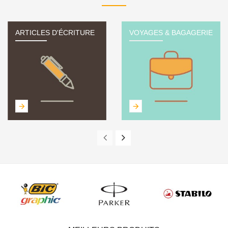
ARTICLES D'ÉCRITURE
VOYAGES & BAGAGERIE
arrow_forward
arrow_forward