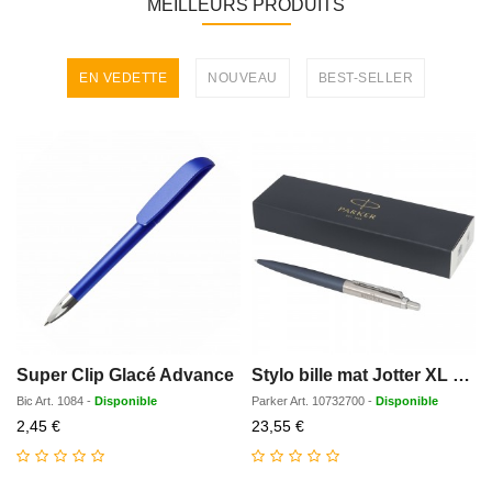
MEILLEURS PRODUITS
EN VEDETTE
NOUVEAU
BEST-SELLER
Super Clip Glacé Advance
Stylo bille mat Jotter XL Parker avec finitions chrome
Bic
Art.
1084
-
Disponible
Parker
Art.
10732700
-
Disponible
Prix
Prix
2,45 €
23,55 €
réduit
réduit