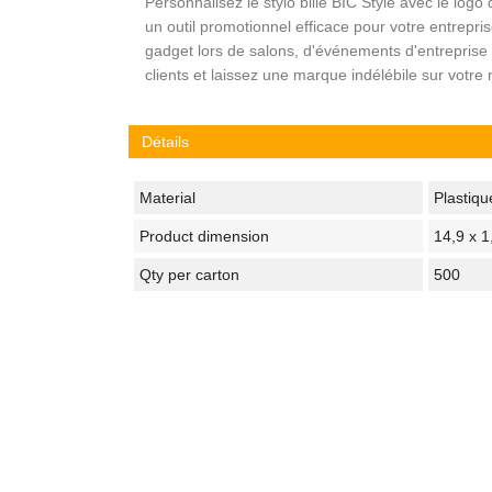
Personnalisez le stylo bille BIC Style avec le logo 
un outil promotionnel efficace pour votre entrepr
gadget lors de salons, d'événements d'entreprise
clients et laissez une marque indélébile sur votre
Détails
Material
Plastiqu
Product dimension
14,9 x 1
Qty per carton
500