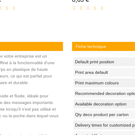
réduit
réduit
Fiche technique
de votre entreprise est un
Default print position
ffiné à la fonctionnalité d'une
corps en plastique de haute
Print area default
urs, ce qui est parfait pour
aire et durable.
Print maximum colours
Recommended decoration opti
uide et fluide, idéale pour
re des messages importants.
Available decoration option
e lorsqu'il n'est pas utilisé et
Qty deco product per carton
ac ou la poche dans lequel vous
Delivery times for customized 