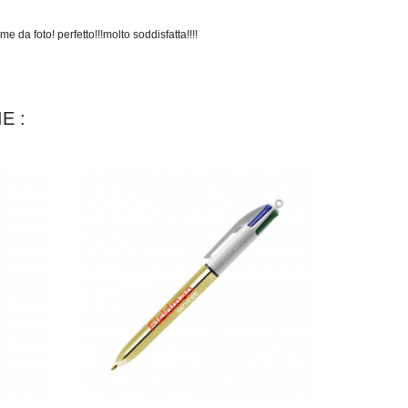
e da foto! perfetto!!!molto soddisfatta!!!!
E :