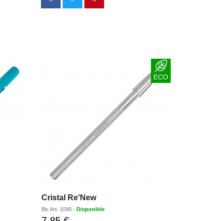
ECO
Cristal Re'New
Bic
Art.
1090
-
Disponible
7,85 €
Prix