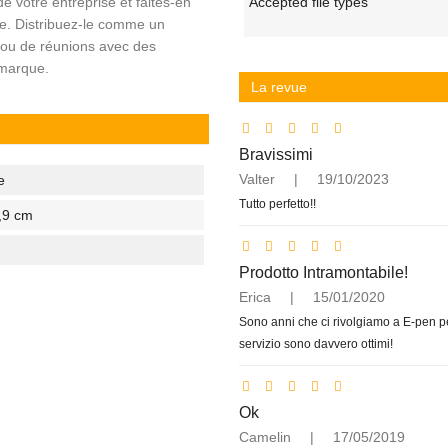
de votre entreprise et faites-en
Accepted file types
ise. Distribuez-le comme un
 ou de réunions avec des
 marque.
La revue
Bravissimi
Valter
|
19/10/2023
e
Tutto perfetto!!
,9 cm
Prodotto Intramontabile!
Erica
|
15/01/2020
Sono anni che ci rivolgiamo a E-pen per
servizio sono davvero ottimi!
Ok
Camelin
|
17/05/2019