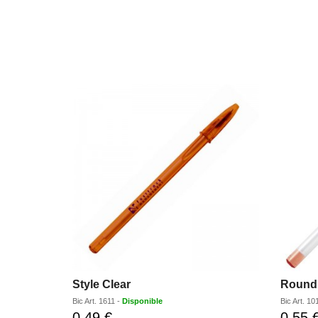
Style Clear
Round 
Bic
Art.
1611
-
Disponible
Bic
Art.
10
0,49 €
0,55 
Prix