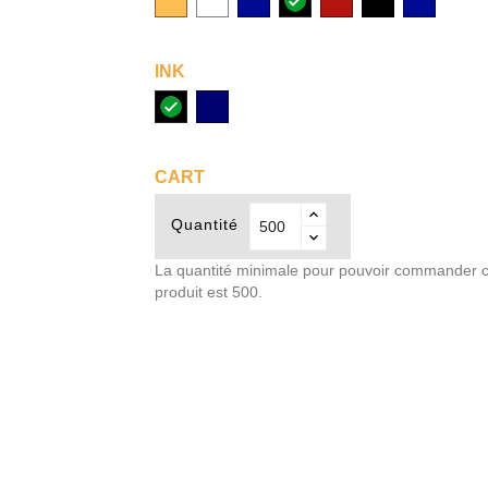
(10)
(01)
(04)
(0202)
(0103)
(0102)
(0104)
INK
noir
bleu
(R2)
(R1)
CART
Quantité
La quantité minimale pour pouvoir commander 
produit est 500.