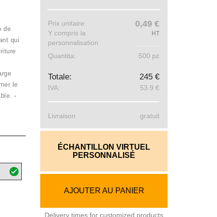
0,49 €
Prix ​​unitaire
o de
Y compris la
HT
ant qui
personnalisation
riture
Quantita:
500 pz
arge
Totale:
245 €
mer le
IVA:
53.9 €
-
ble.
Livraison
gratuit
ÉCHANTILLON VIRTUEL
PERSONNALISÉ
AJOUTER AU PANIER
Delivery times for customized products