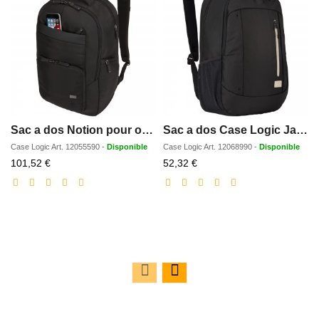
Sac a dos Notion pour ordinateur portable de 156 25L
Sac a dos Case Logic Jaunt recycle de 156 23 L
Case Logic
Art.
12055590
-
Disponible
Case Logic
Art.
12068990
-
Disponible
Prix
Prix
101,52 €
52,32 €
réduit
réduit