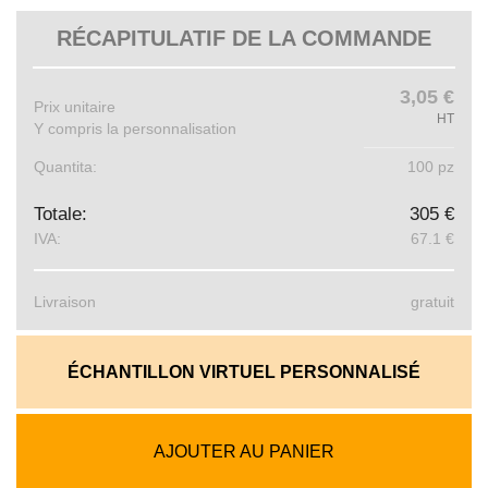
RÉCAPITULATIF DE LA COMMANDE
3,05 €
Prix ​​unitaire
HT
Y compris la personnalisation
Quantita:
100 pz
Totale:
305 €
IVA:
67.1 €
Livraison
gratuit
ÉCHANTILLON VIRTUEL PERSONNALISÉ
AJOUTER AU PANIER