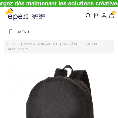
0
MENU
ACCUEIL
VOYAGES & BAGAGERIE
SACS À DOS
SAC A DOS
VANCOUVER 23L