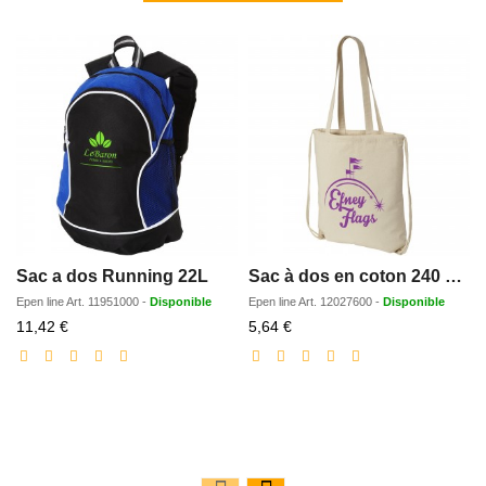
Sac a dos Running 22L
Sac à dos en coton 240 g/m² avec cordon de serrage Eliza
Epen line
Art.
11951000
-
Disponible
Epen line
Art.
12027600
-
Disponible
Prix
Prix
11,42 €
5,64 €
réduit
réduit