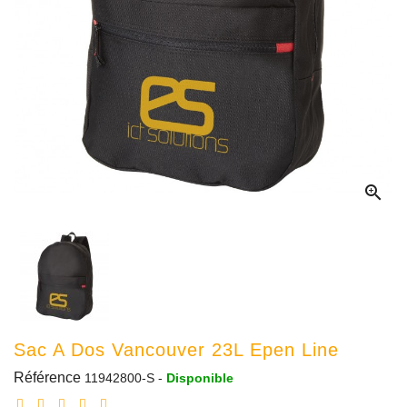

Sac A Dos Vancouver 23L Epen Line
Référence
11942800-S
-
Disponible