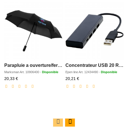
Parapluie a ouverture/fermeture automatique 215 Trav
Concentrateur USB 20 Rise en aluminium recycle certifie RCS
Marksman
Art.
10906400
-
Disponible
Epen line
Art.
12434490
-
Disponible
Prix
Prix
20,33 €
20,21 €
réduit
réduit