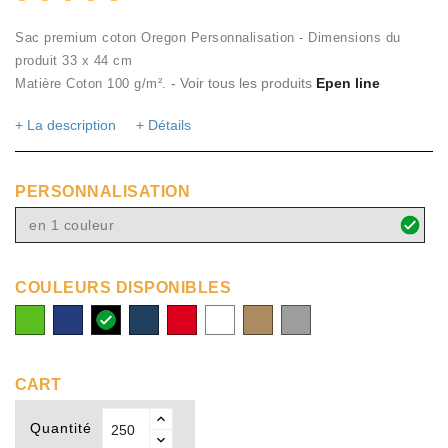
Sac premium coton Oregon Personnalisation - Dimensions du
produit 33 x 44 cm
- Voir tous les produits
Epen line
Matière Coton 100 g/m².
+ La description
+ Détails
PERSONNALISATION
en 1 couleur
COULEURS DISPONIBLES
citron
bleu
noir
marine
rouge
blanc
naturel
gris
vert
royal
CART
Quantité