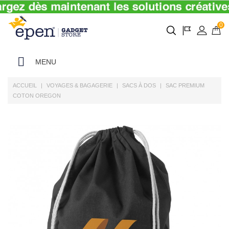
0
MENU
ACCUEIL
VOYAGES & BAGAGERIE
SACS À DOS
SAC PREMIUM
COTON OREGON