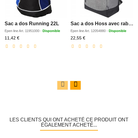
Sac a dos Running 22L
Sac a dos Hoss avec rabat enroulable pour ordinateur portable de 156 12L
Epen line
Art.
11951000
-
Disponible
Epen line
Art.
12054880
-
Disponible
Prix
Prix
11,42 €
22,55 €
réduit
réduit
LES CLIENTS QUI ONT ACHETÉ CE PRODUIT ONT
ÉGALEMENT ACHETÉ...