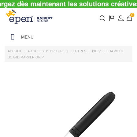
0
MENU
ACCUEIL
ARTICLES D'ÉCRITURE
FEUTRES
BIC VELLEDA WHITE
BOARD MARKER GRIP