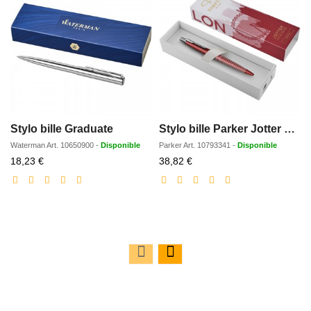
Stylo bille Graduate
Stylo bille Parker Jotter SE Global Icons (encre bleue)
Waterman
Art.
10650900
-
Disponible
Parker
Art.
10793341
-
Disponible
Prix
Prix
18,23 €
38,82 €
réduit
réduit