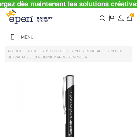
0
MENU
ACCUEIL
ARTICLES D'ÉCRITURE
STYLOS EN MÉTAL
STYLO BILLE
RETRACTABLE EN ALUMINIUM ANODISE MONETA