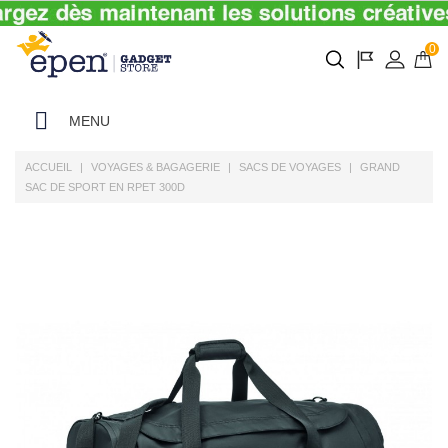
0
MENU
ACCUEIL
VOYAGES & BAGAGERIE
SACS DE VOYAGES
GRAND
SAC DE SPORT EN RPET 300D