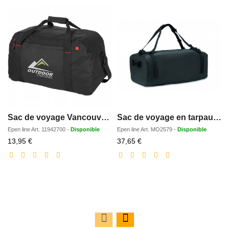
Sac de voyage Vancouver 35L
Sac de voyage en tarpaulin
Epen line
Art.
11942700
-
Disponible
Epen line
Art.
MO2579
-
Disponible
Prix
Prix
13,95 €
37,65 €
réduit
réduit