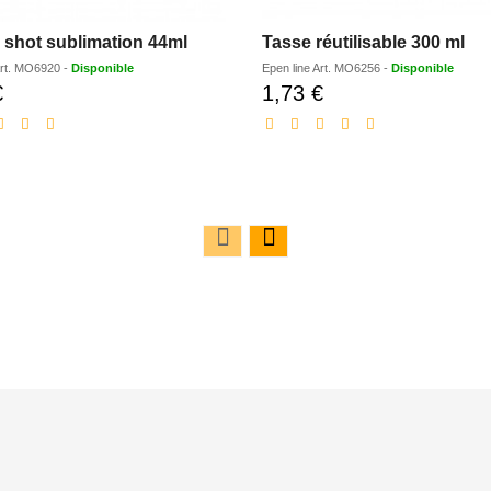
à shot sublimation 44ml
Tasse réutilisable 300 ml
rt.
MO6920
-
Disponible
Epen line
Art.
MO6256
-
Disponible
€
1,73 €
Prix
Prix
réduit
réduit