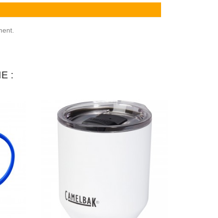
ment.
E :