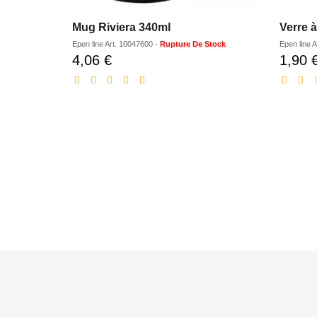
Mug Riviera 340ml
Verre 
Epen line
Art.
10047600
-
Rupture De Stock
Epen line
A
4,06 €
1,90 
Prix
réduit