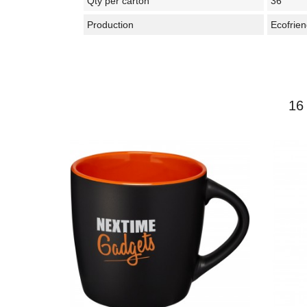
Qty per carton
36
Production
Ecofrien
16