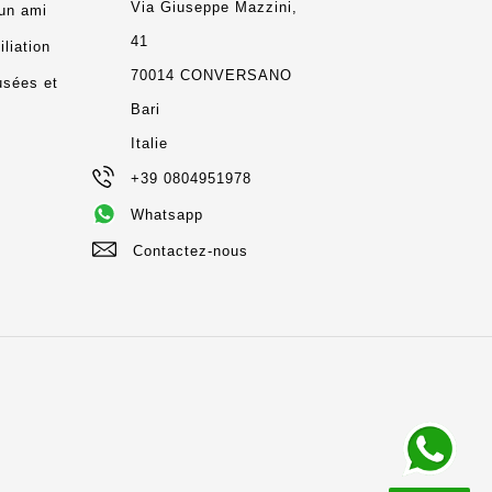
Via Giuseppe Mazzini,
un ami
41
liation
70014 CONVERSANO
usées et
Bari
Italie
+39 0804951978
Whatsapp
Contactez-nous