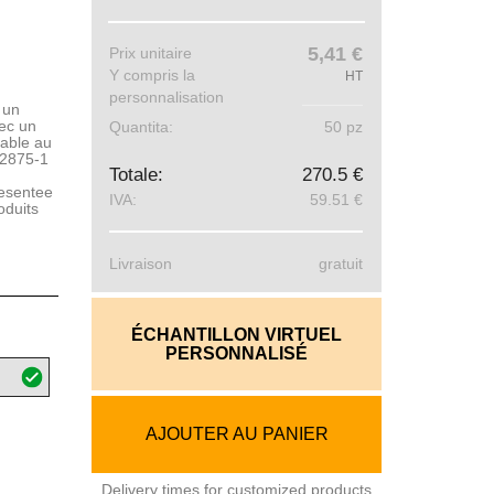
5,41 €
Prix ​​unitaire
Y compris la
HT
personnalisation
 un
ec un
Quantita:
50 pz
vable au
12875-1
Totale:
270.5 €
esentee
IVA:
59.51 €
oduits
Livraison
gratuit
ÉCHANTILLON VIRTUEL
PERSONNALISÉ
AJOUTER AU PANIER
Delivery times for customized products