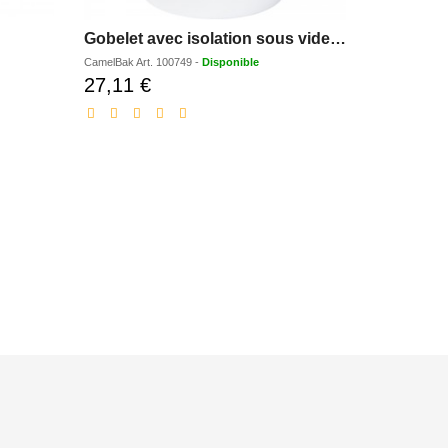
Gobelet avec isolation sous vide CamelBak Horizon Rocks de 300ml
Mug en c
CamelBak
Art.
100749
-
Disponible
Epen line
Art.
27,11 €
4,04 €
Prix
Pr
réduit
ré