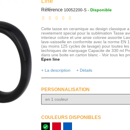
Line
Référence
10052200-S
-
Disponible
Cette tasse en ceramique au design classique a
revetement special pour la sublimation Tasse av
interieur colore et une anse coloree assortie La
lave-vaisselle en conformite avec la norme EN 
(au moins 125 cycles de lavage) pour toutes les
techniques de marquage Capacite de 330 ml Pr
dans une boite en carton blanc - Voir tous les pr
Epen line
+ La description
+ Détails
PERSONNALISATION
en 1 couleur
COULEURS DISPONIBLES
noir
rouge
bleu