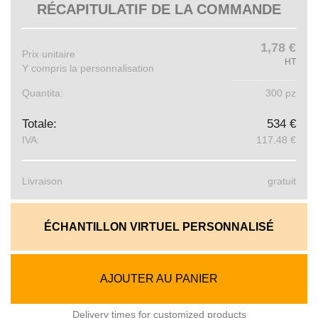
RÉCAPITULATIF DE LA COMMANDE
1,78 €
Prix ​​unitaire
HT
Y compris la personnalisation
Quantita:
300 pz
Totale:
534 €
IVA:
117.48 €
Livraison
gratuit
ÉCHANTILLON VIRTUEL PERSONNALISÉ
AJOUTER AU PANIER
Delivery times for customized products