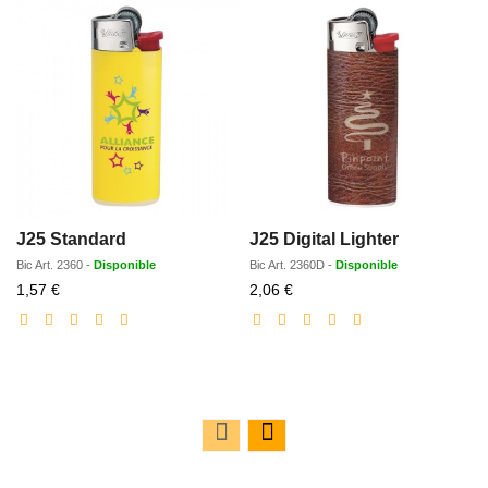
J25 Standard
J25 Digital Lighter
Bic
Art.
2360
-
Disponible
Bic
Art.
2360D
-
Disponible
Prix
Prix
1,57 €
2,06 €
réduit
réduit